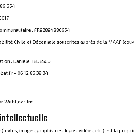
886 654
0017
communautaire : FR92894886654
bilité Civile et Décennale souscrites auprès de la MAAF (cou
cation : Daniele TEDESCO
bat.fr – 06 12 86 38 34
r
ar Webflow, Inc.
intellectuelle
e (textes, images, graphismes, logos, vidéos, etc.) est la propr