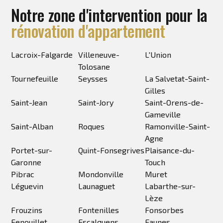
Notre zone d'intervention pour la
rénovation d'appartement
Lacroix-Falgarde
Villeneuve-
L'Union
Tolosane
Tournefeuille
Seysses
La Salvetat-Saint-
Gilles
Saint-Jean
Saint-Jory
Saint-Orens-de-
Gameville
Saint-Alban
Roques
Ramonville-Saint-
Agne
Portet-sur-
Quint-Fonsegrives
Plaisance-du-
Garonne
Touch
Pibrac
Mondonville
Muret
Léguevin
Launaguet
Labarthe-sur-
Lèze
Frouzins
Fontenilles
Fonsorbes
Fenouillet
Escalquens
Eaunes